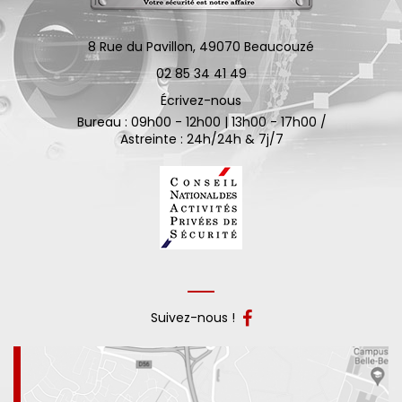
8 Rue du Pavillon,
49070
Beaucouzé
02 85 34 41 49
Écrivez-nous
Bureau : 09h00 - 12h00 | 13h00 - 17h00 /
Astreinte : 24h/24h & 7j/7
Suivez-nous !