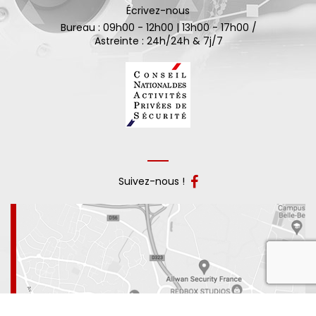
Écrivez-nous
Bureau : 09h00 - 12h00 | 13h00 - 17h00 /
Astreinte : 24h/24h & 7j/7
Suivez-nous !
reca