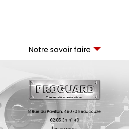
Notre savoir faire
8 Rue du Pavillon,
49070
Beaucouzé
02 85 34 41 49
Écrivez-nous