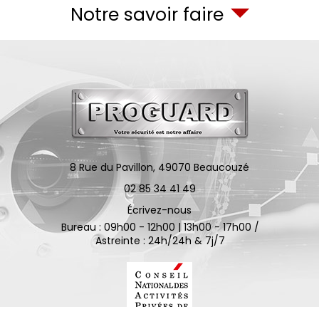
Notre savoir faire
8 Rue du Pavillon,
49070
Beaucouzé
02 85 34 41 49
Écrivez-nous
Bureau : 09h00 - 12h00 | 13h00 - 17h00 /
Astreinte : 24h/24h & 7j/7